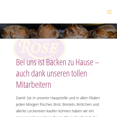
Zum
Inhalt
B
springen
Ä
C
K
E
R
E
I
R
O
S
E
Bei uns ist Backen zu Hause –
auch dank unseren tollen
Mitarbeitern
Damit Sie in unserer Haupstelle und in allen Filialen
jeden Morgen frisches Brot, Brezeln, Brötchen und
allerlei Leckereien kaufen können haben wir ein